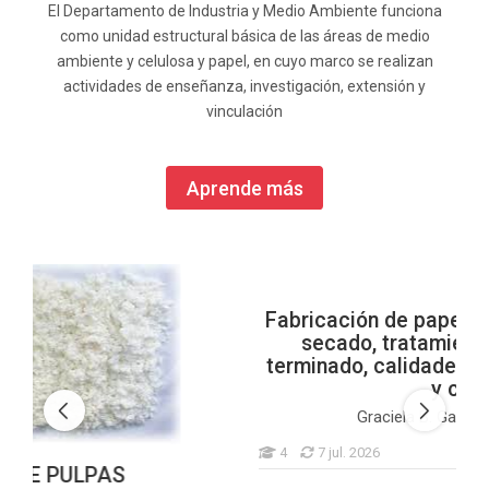
El Departamento de Industria y Medio Ambiente funciona
como unidad estructural básica de las áreas de medio
ambiente y celulosa y papel, en cuyo marco se realizan
actividades de enseñanza, investigación, extensión y
vinculación
Aprende más
Fabricación de papel y cartón II. Prensado,
secado, tratamientos superficiales,
terminado, calidades específicas de papel
y cartón
Graciela B. Gavazzo
(and 1 more)
Estudiantes
4
7 jul. 2026