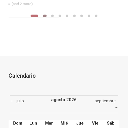
Bloques suplementarios
Este sitio está a disposición de todas las personas 
Bloques
Calendario
Salta Calendario
agosto 2026
julio
septiembre
←
→
Domingo
Lunes
Martes
Miércoles
Jueves
Viernes
Sábado
Dom
Lun
Mar
Mié
Jue
Vie
Sáb
Sin eventos
1