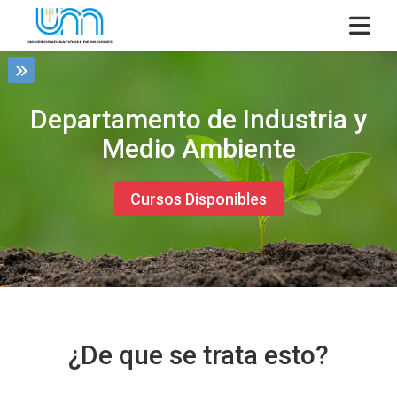
Skip to navigation
Skip to login form
Salta al contenido principal
Skip to accessibility options
Skip to footer
Skip accessibility options
Página Principal
Departamento de Industria y
Medio Ambiente
Cursos Disponibles
¿De que se trata esto?